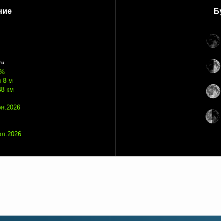
ние
Б
 %
ч 8 м
48 км
юн.2026
юл.2026