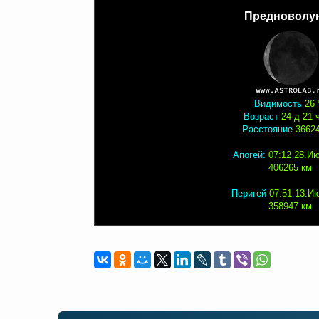
Предноволу
Видимость
26
Возраст
24 д 21 
Расстояние
3662
Апогей:
07:12 28.И
406265 км
Перигей
07:51 13.И
358947 км